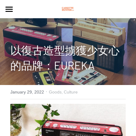
NEWS
CASSETTE
以復古造型擄獲少女心
PLAYER
的品牌：EUREKA
ARTICLES
CULTURE
·
CULTURE
Search
January 29, 2022
Goods,
Culture
PLEASURE
CASSETTE STORES