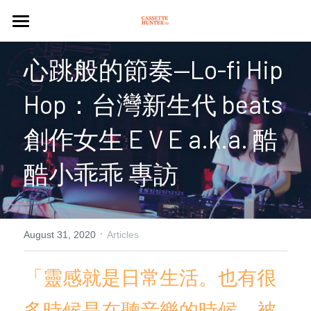
NEWS
心跳般的節奏—Lo-fi Hip 
CASSETTE
Hop：台灣新生代 beats 
PLAYER
創作女生 E V E a.k.a. 酷
ARTICLES
酷小乖乖 專訪
CULTURE
CULTURE
Search
·
August 31, 2020
Articles
PLEASURE
「靈感就是日常生活。也有很
CASSETTE STORES
多時候是在聽音樂的時候，被