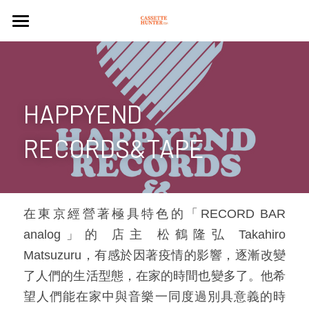
NEWS
CASSETTE
HAPPYEND 
PLAYER
RECORDS&TAPE ​
ARTICLES
CULTURE
CULTURE
Search
在東京經營著極具特色的「RECORD BAR 
analog」的 店主 松鶴隆弘 Takahiro 
PLEASURE
Matsuzuru，有感於因著疫情的影響，逐漸改變
CASSETTE STORES
了人們的生活型態，在家的時間也變多了。他希
望人們能在家中與音樂一同度過別具意義的時