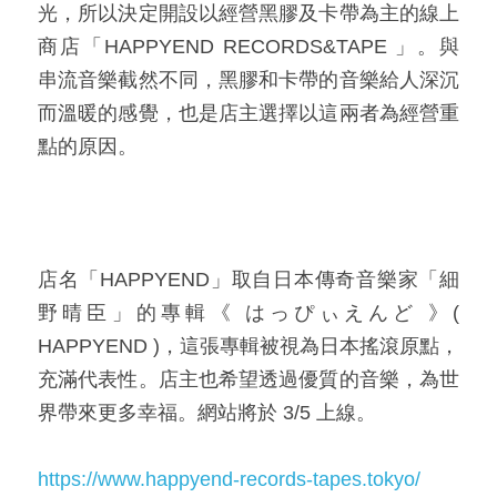
光，所以決定開設以經營黑膠及卡帶為主的線上
商店「HAPPYEND RECORDS&TAPE 」。與
串流音樂截然不同，黑膠和卡帶的音樂給人深沉
而溫暖的感覺，也是店主選擇以這兩者為經營重
點的原因。​
店名「HAPPYEND」取自日本傳奇音樂家「細
野晴臣」的專輯《 はっぴぃえんど 》( 
HAPPYEND )，這張專輯被視為日本搖滾原點，
充滿代表性。店主也希望透過優質的音樂，為世
界帶來更多幸福。網站將於 3/5 上線。​​
https://www.happyend-records-tapes.tokyo/​