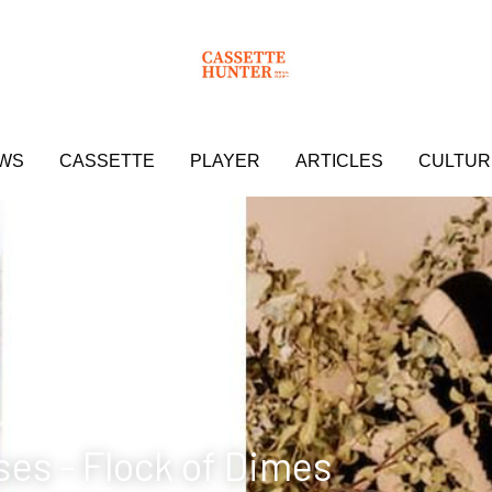
WS
WS
CASSETTE
CASSETTE
PLAYER
PLAYER
ARTICLES
ARTICLES
CULTUR
CULTUR
ses - Flock of Dimes