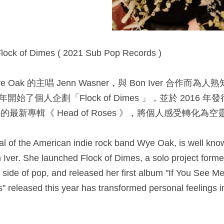
ock of Dimes ( 2021 Sub Pop Records )​
Oak 的主唱 Jenn Wasner，與 Bon Iver 合作而
開始了個人企劃「Flock of Dimes 」，並於 2016 年發行
來的最新專輯《 Head of Roses 》，將個人感受轉化為
l of the American indie rock band Wye Oak, is well know
 Iver. She launched Flock of Dimes, a solo project formed
ide of pop, and released her first album "If You See Me"
 released this year has transformed personal feelings in