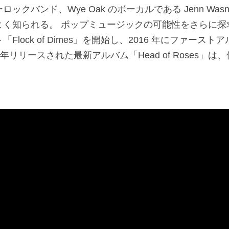
バンド、Wye Oak のボーカルである Jenn Wasner 
く知られる。 ポップミュージックの可能性をさらに探求す
ock of Dimes」を開始し、2016 年にファーストアルバム
年リリースされた最新アルバム「Head of Roses」