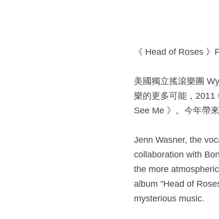
《 Head of Roses 》Fl
美國獨立搖滾樂團 Wye 
樂的更多可能，2011 年
See Me 》。今年帶
Jenn Wasner, the voca
collaboration with Bon
the more atmospheric s
album "Head of Roses"
mysterious music.​