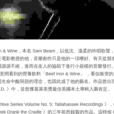
on & Wine，本名 Sam Beam，以低沈、溫柔的吟唱
任電影教授的他，音樂創作只是他的一項嗜好。有天從朋
源源不絕，進而在友人的協助下進行小規模的音樂發行。「Iro
意間看到的營養飲料「Beef Iron & Wine」 ，看似
命中酸與甜的理念，也因此成了他的藝名。作品曾出現在電影《
, M.D. 》中，並曾獲葛萊美獎最佳美國本土專輯入圍肯定。​
 Series Volume No. 5: Tallahassee Recording
ek Drank the Cradle 》的三年前所錄製的作品。這時候 