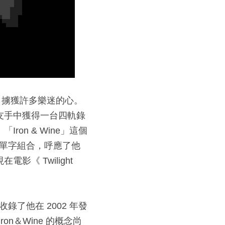
歌聲，擄獲許多樂迷的心。
友手中獲得一台四軌錄
n & Wine」這個
衝突的單字組合，呼應了他
 Twilight 
s 》，收錄了他在 2002 年發
Iron＆Wine 的概念尚