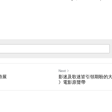
Next
 特展​
影迷及歌迷皆引領期盼的大作：《 
》電影原聲帶​