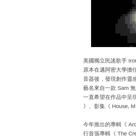
美國獨立民謠歌手 Ir
原本在邁阿密大學擔
音器後，發現創作靈感
藝名來自一款 Sam 無
一直希望在作品中呈現生
》、影集《 House
今年推出的專輯《 Archive
行首張專輯《 The Cre