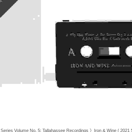
Series Volume No. 5: Tallahassee Recordings 》Iron & Wine ( 202