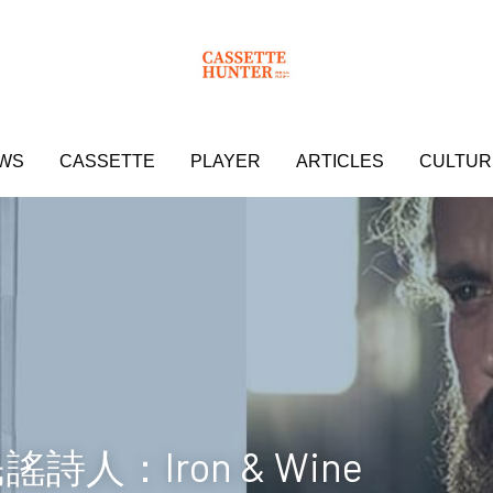
WS
WS
CASSETTE
CASSETTE
PLAYER
PLAYER
ARTICLES
ARTICLES
CULTUR
CULTUR
詩人：Iron & Wine