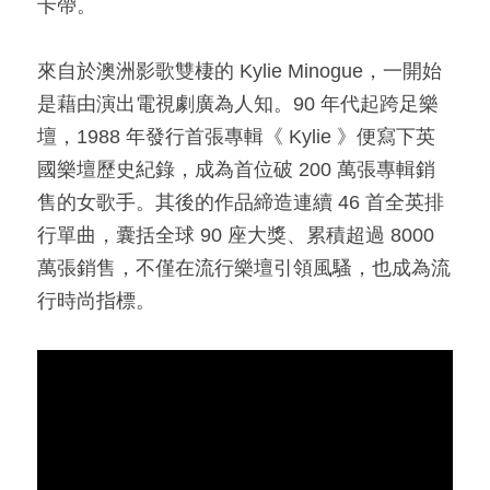
卡帶。​
​來自於澳洲影歌雙棲的 Kylie Minogue，一開始
是藉由演出電視劇廣為人知。90 年代起跨足樂
壇，1988 年發行首張專輯《 Kylie 》便寫下英
國樂壇歷史紀錄，成為首位破 200 萬張專輯銷
售的女歌手。其後的作品締造連續 46 首全英排
行單曲，囊括全球 90 座大獎、累積超過 8000 
萬張銷售，不僅在流行樂壇引領風騷，也成為流
行時尚指標。​