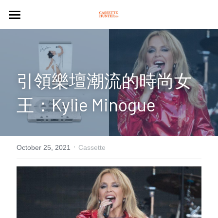
NEWS
CASSETTE
引領樂壇潮流的時尚女
PLAYER
王：Kylie Minogue​
ARTICLES
CULTURE
·
CULTURE
Search
October 25, 2021
Cassette
PLEASURE
CASSETTE STORES