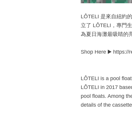
LÔTELI 是來自紐約的
立了 LÔTELI，
為夏日海灘最吸睛的亮
Shop Here ▶️ https://
LÔTELI is a pool floa
LÔTELI in 2017 based o
pool floats. Among the
details of the casset