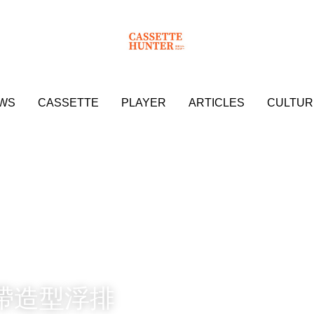
WS
WS
CASSETTE
CASSETTE
PLAYER
PLAYER
ARTICLES
ARTICLES
CULTUR
CULTUR
卡帶造型浮排​