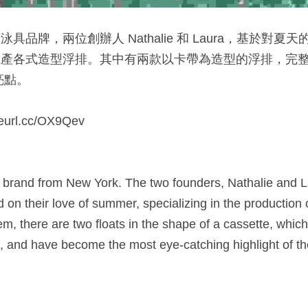
泳具品牌，兩位創辦人 Nathalie 和 Laura，基於對夏天
專門生產各式造型浮排。其中有兩款以卡帶為造型的浮排，完
點。​
reurl.cc/OX9Qev​
t brand from New York. The two founders, Nathalie and L
n their love of summer, specializing in the production of
m, there are two floats in the shape of a cassette, which 
te, and have become the most eye-catching highlight of t