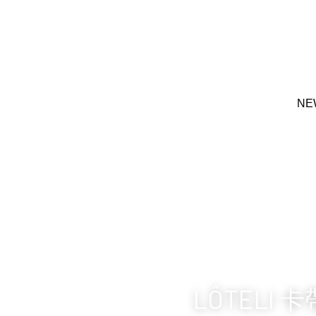
NE
NE
LÔTELI 