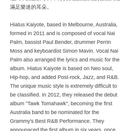
滿足樂迷的耳朵。​
Hiatus Kaiyote, based in Melbourne, Australia, 
formed in 2011 and is composed of vocal Nai 
Palm, bassist Paul Bender, drummer Perrin 
Moss and keyboardist Simon Mavin. Vocal Nai 
Palm also arranged the lyrics and music for the 
album. Hiatus Kaiyote is based on Neo soul, 
Hip-hop, and added Post-rock, Jazz, and R&B. 
The unique music style is extremely difficult to 
be classified. In 2012, they released the debut 
album "Tawk Tomahawk", becoming the first 
Australia band to be nominated for the 
Grammy's Best R&B Performance. They 
announaced the first album in six years, once 