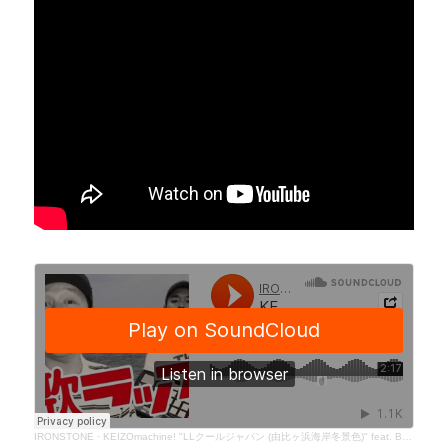
IRONSTONE
·
KEIZOmachine! "LLクールジャパン (由比ヶ浜海岸冬景色)" feat. Bose ♨️ASHINOURAMISETEKUDASAI REMIX♨️