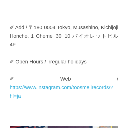
✐ Add / 〒180-0004 Tokyo, Musashino, Kichijoji 
Honcho, 1 Chome−30−10 バイオレットビル 
4F​
✐ Open Hours / irregular holidays​
✐ Web / 
https://www.instagram.com/toosmellrecords/?
hl=ja​