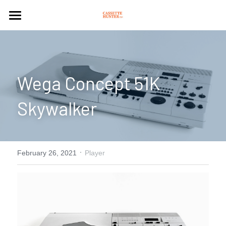
NEWS
CASSETTE
Wega Concept 51K 
PLAYER
Skywalker ​
ARTICLES
CULTURE
·
CULTURE
Search
February 26, 2021
Player
PLEASURE
CASSETTE STORES