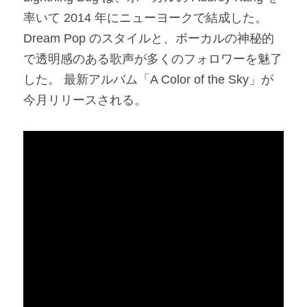
率いて 2014 年にニューヨークで結成した。
Dream Pop のスタイルと、ボーカルの神秘的
で透明感のある歌声が多くのフォロワーを魅了
した。 最新アルバム「A Color of the Sky」が
今月リリースされる。​