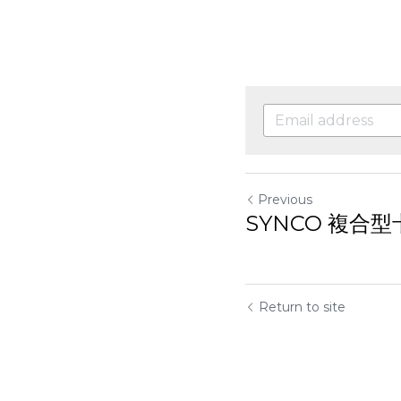
Previous
SYNCO 複合型
Return to site