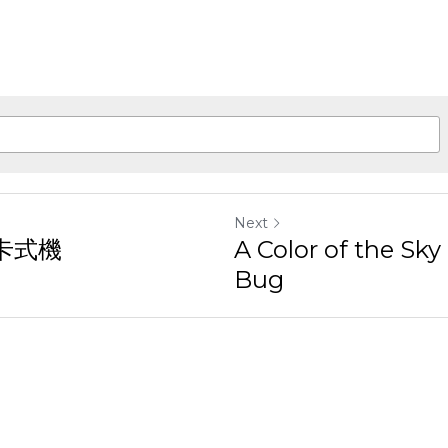
Next
卡式機​
A Color of the Sky
Bug