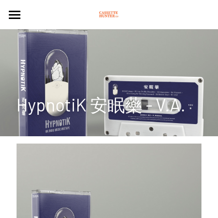
NEWS
CASSETTE
PLAYER
HypnotiK 安眠藥 - V.A.
ARTICLES
CULTURE
CULTURE
Search
PLEASURE
CASSETTE STORES