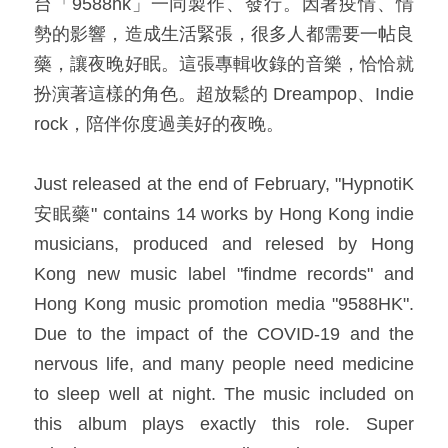
台「9588hk」一同製作、發行。因著疫情、情
勢的影響，造成生活緊張，很多人都需要一帖良
藥，讓夜晚好眠。這張專輯收錄的音樂，恰恰就
扮演著這樣的角色。超放鬆的 Dreampop、Indie 
rock，陪伴你度過美好的夜晚。​
Just released at the end of February, "HypnotiK 
安眠藥" contains 14 works by Hong Kong indie 
musicians, produced and relesed by Hong 
Kong new music label "findme records" and 
Hong Kong music promotion media "9588HK". 
Due to the impact of the COVID-19 and the 
nervous life, and many people need medicine 
to sleep well at night. The music included on 
this album plays exactly this role. Super 